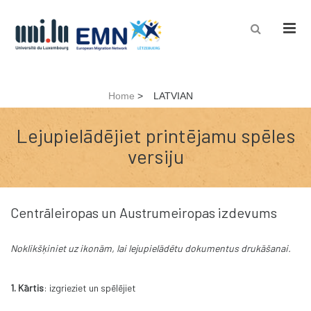
Men
Home
>
LATVIAN
Lejupielādējiet printējamu spēles
versiju
Centrāleiropas un Austrumeiropas izdevums
Noklikšķiniet
uz ikonām, lai lejupielādētu
dokumentus
drukāšanai.
1. Kārtis
: izgrieziet un spēlējiet