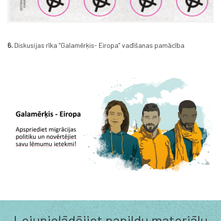
6.
Diskusijas rīka “Galamērķis- Eiropa” vadīšanas pamācība
Lejupielādējiet papildu materiālu